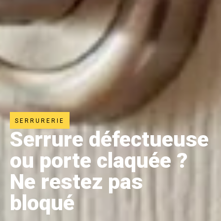
SERRURERIE
Serrure défectueuse
ou porte claquée ?
Ne restez pas
bloqué