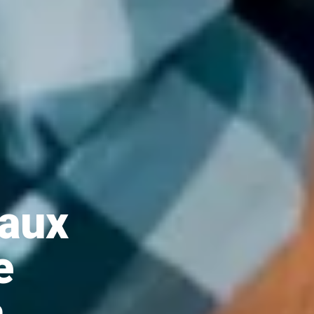
 aux
e
à