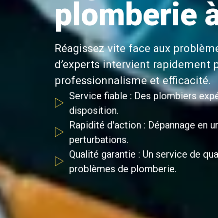
plomberie à
Réagissez vite face aux problèm
d’experts intervient rapidement 
professionnalisme et efficacité.
Service fiable : Des plombiers expé
disposition.
Rapidité d'action : Dépannage en u
perturbations.
Qualité garantie : Un service de qu
problèmes de plomberie.