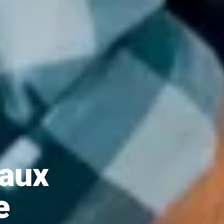
 aux
e