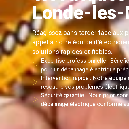
Londe-les-
Réagissez sans tarder face aux p
appel à notre équipe d’électricie
solutions rapides et fiables.
Expertise professionnelle : Bénéfic
pour un dépannage électrique précis
Intervention rapide : Notre équipe
résoudre vos problèmes électriqu
Sécurité garantie : Nous priorisons
dépannage électrique conforme au