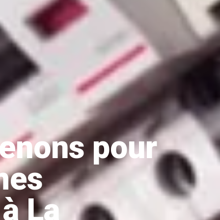
venons pour
mes
 à La