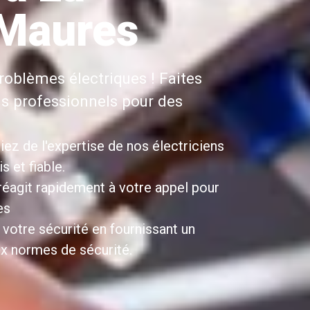
Maures
roblèmes électriques ! Faites
ns professionnels pour des
iez de l'expertise de nos électriciens
 et fiable.
 réagit rapidement à votre appel pour
es
 votre sécurité en fournissant un
x normes de sécurité.