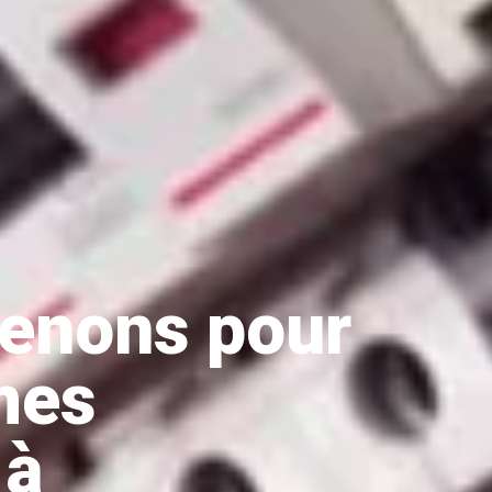
venons pour
mes
 à