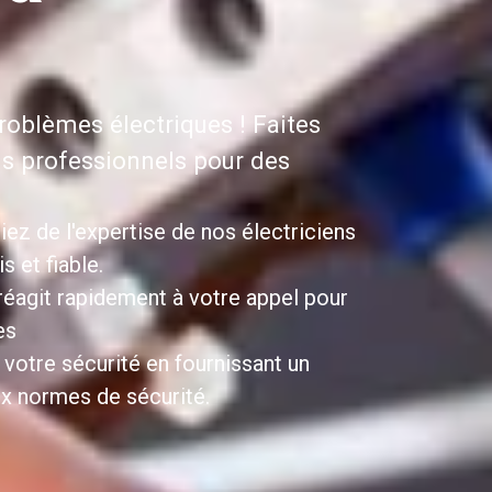
roblèmes électriques ! Faites
ns professionnels pour des
iez de l'expertise de nos électriciens
 et fiable.
 réagit rapidement à votre appel pour
es
 votre sécurité en fournissant un
x normes de sécurité.