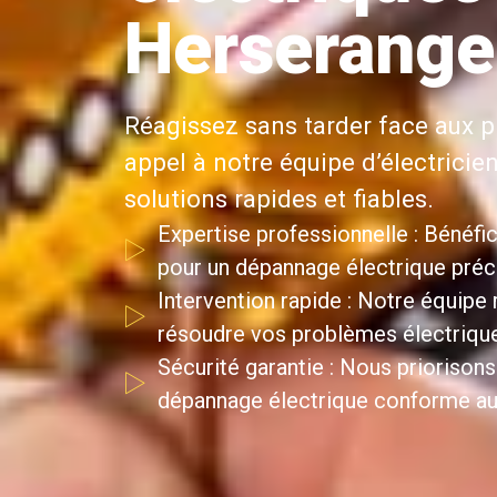
Herserange
Réagissez sans tarder face aux p
appel à notre équipe d’électricie
solutions rapides et fiables.
Expertise professionnelle : Bénéfic
pour un dépannage électrique précis
Intervention rapide : Notre équipe
résoudre vos problèmes électriqu
Sécurité garantie : Nous priorisons
dépannage électrique conforme au