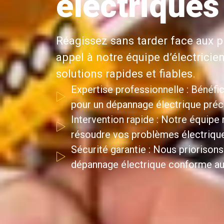
électriques
Réagissez sans tarder face aux p
appel à notre équipe d’électricie
solutions rapides et fiables.
Expertise professionnelle : Bénéfic
pour un dépannage électrique précis
Intervention rapide : Notre équipe
résoudre vos problèmes électriqu
Sécurité garantie : Nous priorisons
dépannage électrique conforme au