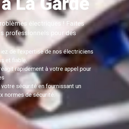
 à La Garde
roblèmes électriques ! Faites
ns professionnels pour des
iez de l'expertise de nos électriciens
 et fiable.
 réagit rapidement à votre appel pour
es
 votre sécurité en fournissant un
x normes de sécurité.