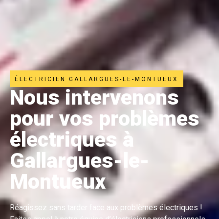
ÉLECTRICIEN GALLARGUES-LE-MONTUEUX
Nous intervenons
pour vos problèmes
électriques à
Gallargues-le-
Montueux
Réagissez sans tarder face aux problèmes électriques !