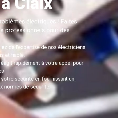
 à Claix
roblèmes électriques ! Faites
ns professionnels pour des
iez de l'expertise de nos électriciens
 et fiable.
 réagit rapidement à votre appel pour
es
 votre sécurité en fournissant un
x normes de sécurité.