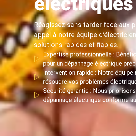
électriques
Réagissez sans tarder face aux p
appel à notre équipe d’électricie
solutions rapides et fiables.
Expertise professionnelle : Bénéfic
pour un dépannage électrique précis
Intervention rapide : Notre équipe
résoudre vos problèmes électriqu
Sécurité garantie : Nous priorisons
dépannage électrique conforme au