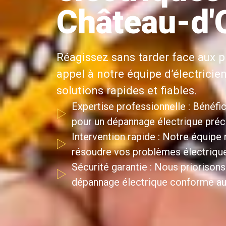
Château-d'
Réagissez sans tarder face aux p
appel à notre équipe d’électricie
solutions rapides et fiables.
Expertise professionnelle : Bénéfic
pour un dépannage électrique précis
Intervention rapide : Notre équipe
résoudre vos problèmes électriqu
Sécurité garantie : Nous priorisons
dépannage électrique conforme au