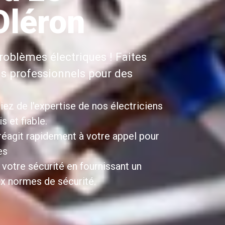
Oléron
roblèmes électriques ! Faites
ns professionnels pour des
iez de l'expertise de nos électriciens
 et fiable.
 réagit rapidement à votre appel pour
es
 votre sécurité en fournissant un
x normes de sécurité.