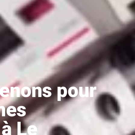
venons pour
mes
 à Le