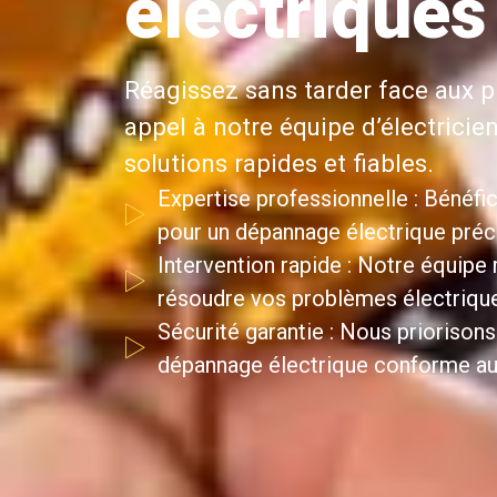
électriques
Réagissez sans tarder face aux p
appel à notre équipe d’électricie
solutions rapides et fiables.
Expertise professionnelle : Bénéfic
pour un dépannage électrique précis
Intervention rapide : Notre équipe
résoudre vos problèmes électriqu
Sécurité garantie : Nous priorisons
dépannage électrique conforme au