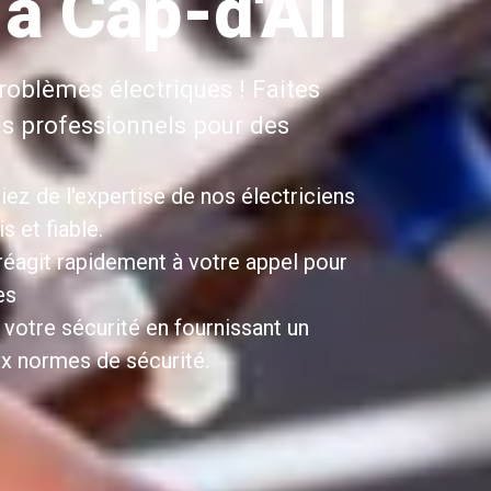
 à Cap-d'Ail
roblèmes électriques ! Faites
ns professionnels pour des
iez de l'expertise de nos électriciens
 et fiable.
 réagit rapidement à votre appel pour
es
 votre sécurité en fournissant un
x normes de sécurité.