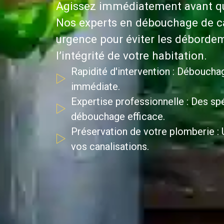
Agissez immédiatement avant que
Nos experts en débouchage de ca
urgence pour éviter les débordem
l’intégrité de votre habitation.
Rapidité d'intervention : Déboucha
immédiate.
Expertise professionnelle : Des spé
débouchage efficace.
Préservation de votre plomberie : U
vos canalisations.