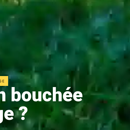
GE
on bouchée
ge ?