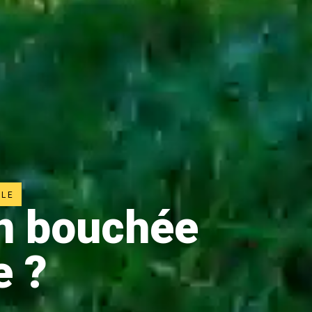
LLE
on bouchée
e ?