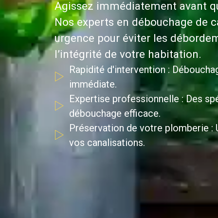
Agissez immédiatement avant que
Nos experts en débouchage de ca
urgence pour éviter les débordem
l’intégrité de votre habitation.
Rapidité d'intervention : Déboucha
immédiate.
Expertise professionnelle : Des spé
débouchage efficace.
Préservation de votre plomberie : U
vos canalisations.