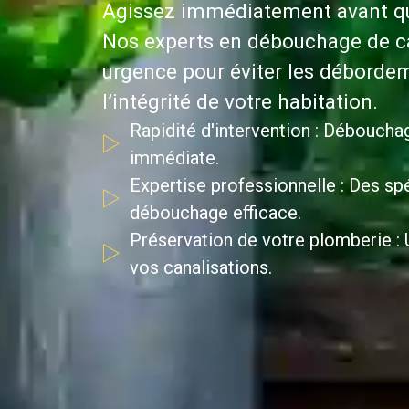
Agissez immédiatement avant que
Nos experts en débouchage de ca
urgence pour éviter les débordem
l’intégrité de votre habitation.
Rapidité d'intervention : Déboucha
immédiate.
Expertise professionnelle : Des spé
débouchage efficace.
Préservation de votre plomberie : U
vos canalisations.