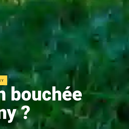
NY
on bouchée
ny ?