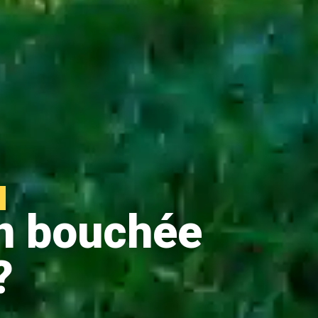
on bouchée
?