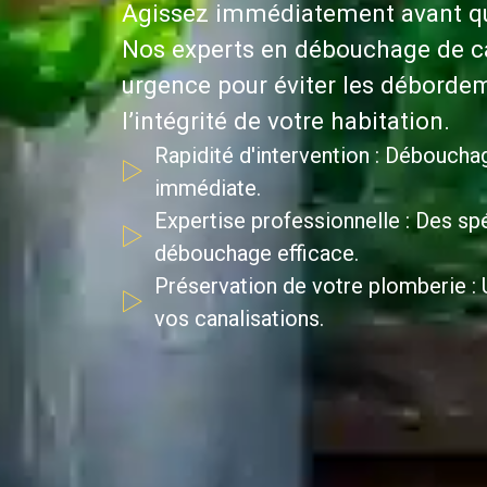
Agissez immédiatement avant que
Nos experts en débouchage de ca
urgence pour éviter les débordem
l’intégrité de votre habitation.
Rapidité d'intervention : Déboucha
immédiate.
Expertise professionnelle : Des spé
débouchage efficace.
Préservation de votre plomberie : U
vos canalisations.