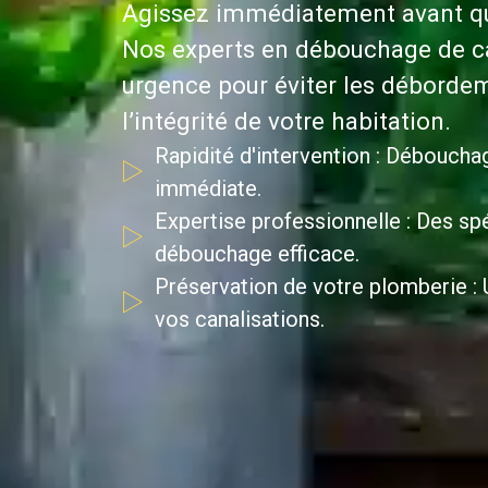
Agissez immédiatement avant que
Nos experts en débouchage de ca
urgence pour éviter les débordem
l’intégrité de votre habitation.
Rapidité d'intervention : Déboucha
immédiate.
Expertise professionnelle : Des spé
débouchage efficace.
Préservation de votre plomberie : U
vos canalisations.