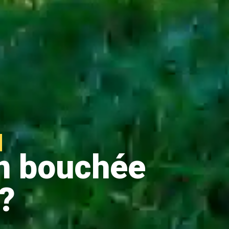
on bouchée
?