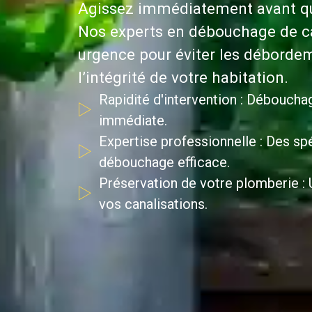
Agissez immédiatement avant que
Nos experts en débouchage de ca
urgence pour éviter les débordem
l’intégrité de votre habitation.
Rapidité d'intervention : Déboucha
immédiate.
Expertise professionnelle : Des spé
débouchage efficace.
Préservation de votre plomberie : U
vos canalisations.