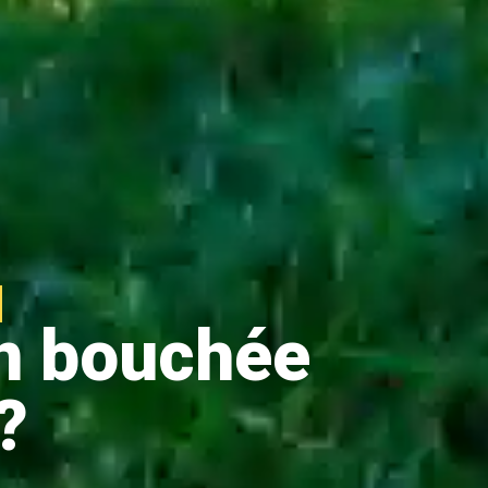
on bouchée
?