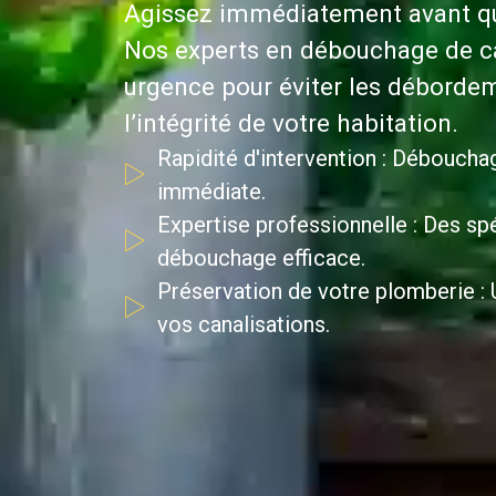
Agissez immédiatement avant que
Nos experts en débouchage de ca
urgence pour éviter les débordem
l’intégrité de votre habitation.
Rapidité d'intervention : Déboucha
immédiate.
Expertise professionnelle : Des spé
débouchage efficace.
Préservation de votre plomberie : U
vos canalisations.