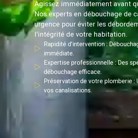
Agissez immédiatement avant que
Nos experts en débouchage de ca
urgence pour éviter les débordem
l’intégrité de votre habitation.
Rapidité d'intervention : Déboucha
immédiate.
Expertise professionnelle : Des spé
débouchage efficace.
Préservation de votre plomberie : U
vos canalisations.