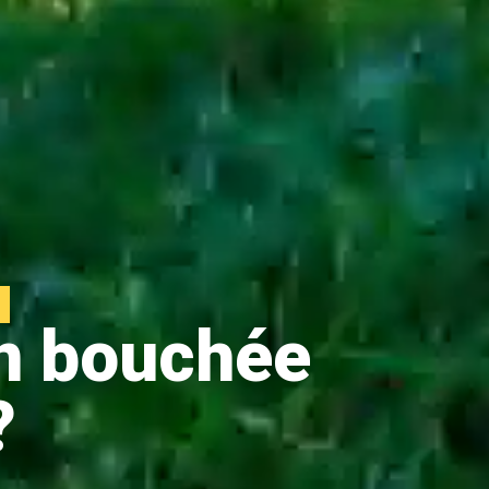
on bouchée
?