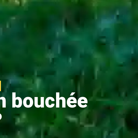
on bouchée
?