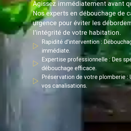
Agissez immédiatement avant que
Nos experts en débouchage de ca
urgence pour éviter les débordem
l’intégrité de votre habitation.
Rapidité d'intervention : Déboucha
immédiate.
Expertise professionnelle : Des spé
débouchage efficace.
Préservation de votre plomberie : U
vos canalisations.